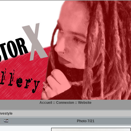
Accueil
::
Connexion
::
Website
livestyle
Photo 7/21