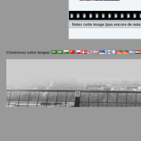
Noter cette image
(pas encore de note
Choisissez votre langue: