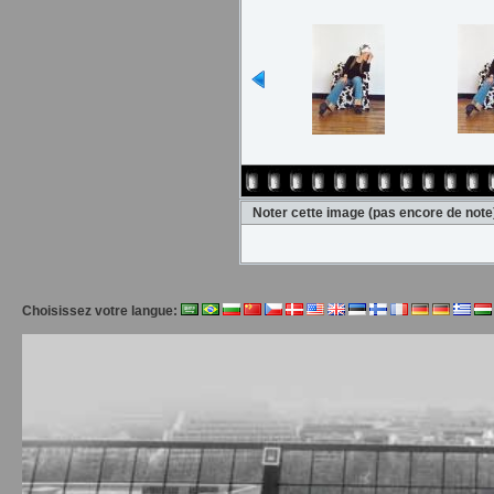
Noter cette image
(pas encore de note
Choisissez votre langue: